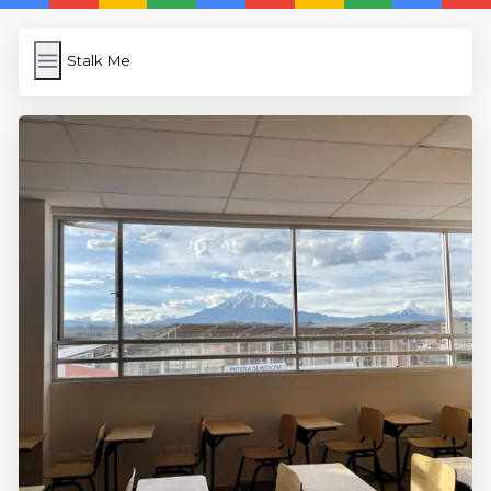
Stalk Me
Stalk Me
İngilizce
File Transfer
WP Cache
Anasayfa
5 Günde İngilizce
İngilizce
Dil Eğitimi
En Hızlı İngilizce
En Kolay İngilizce