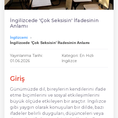
En Ucuz İngilizce
En Uygun İngilizce
İngilizcede 'Çok Seksisin' İfadesinin
Anlamı
Hızlı İngilizce
İngilizcemi
İngilizcede 'Çok Seksisin' İfadesinin Anlamı
Yayınlanma Tarihi:
Kategori: En Hızlı
01.06.2026
İngilizce
Giriş
Günümüzde dil, bireylerin kendilerini ifade
etme biçimlerini ve sosyal etkileşimlerini
büyük ölçüde etkileyen bir araçtır. İngilizce
gibi yaygın olarak konuşulan bir dilde, bazı
ifadeler belirli duyguları, düşünceleri veya