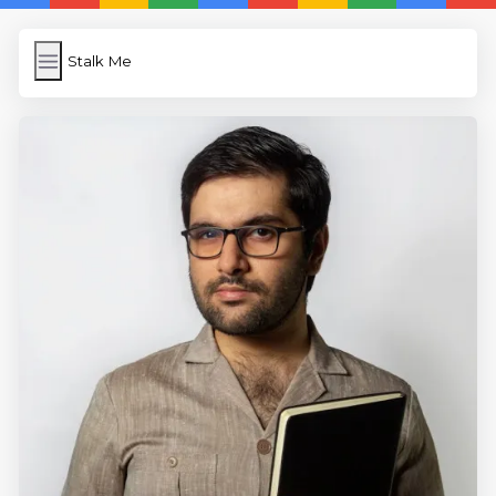
Stalk Me
Stalk Me
İngilizce
File Transfer
WP Cache
Anasayfa
5 Günde İngilizce
İngilizce
Dil Eğitimi
En Hızlı İngilizce
En Kolay İngilizce