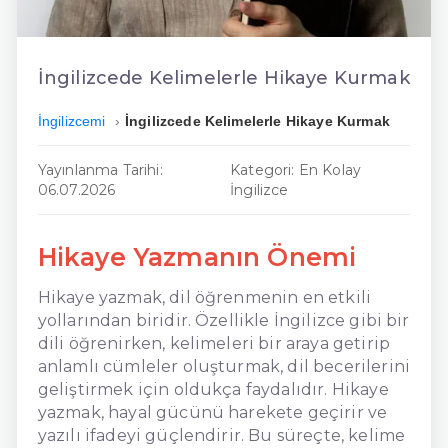
En Ucuz İngilizce
En Uygun İngilizce
İngilizcede Kelimelerle Hikaye Kurmak
Hızlı İngilizce
İngilizcemi
İngilizcede Kelimelerle Hikaye Kurmak
Yayınlanma Tarihi:
Kategori: En Kolay
06.07.2026
İngilizce
Hikaye Yazmanın Önemi
Hikaye yazmak, dil öğrenmenin en etkili
yollarından biridir. Özellikle İngilizce gibi bir
dili öğrenirken, kelimeleri bir araya getirip
anlamlı cümleler oluşturmak, dil becerilerini
geliştirmek için oldukça faydalıdır. Hikaye
yazmak, hayal gücünü harekete geçirir ve
yazılı ifadeyi güçlendirir. Bu süreçte, kelime